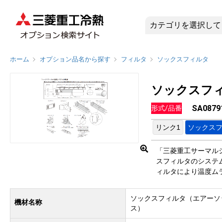
SA087
ホーム
オプション品名から探す
フィルタ
ソックスフィルタ
ソックスフ
SA0879
形式/品番
リンク1
ソックス
「三菱重工サーマル
スフィルタのシステ
ィルタにより温度ム
ソックスフィルタ（エアーソ
機材名称
ス）