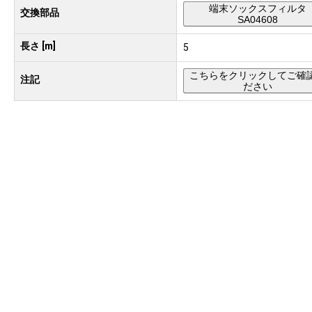
端末ソックスフィルタ
交換部品
SA04608
長さ [m]
5
こちらをクリックしてご確
注記
ださい