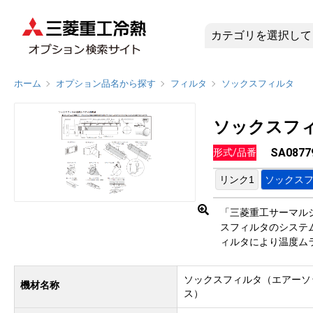
SA087
ホーム
オプション品名から探す
フィルタ
ソックスフィルタ
ソックスフ
SA0877
形式/品番
リンク1
ソックス
「三菱重工サーマル
スフィルタのシステ
ィルタにより温度ム
ソックスフィルタ（エアーソ
機材名称
ス）