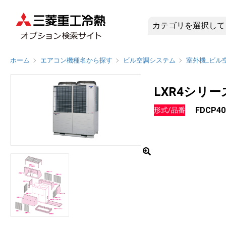
FDCP40
ホーム
エアコン機種名から探す
ビル空調システム
室外機_ビル
LXR4シリ
FDCP40
形式/品番