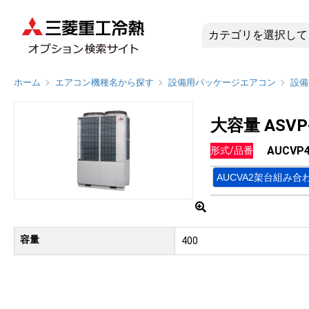
AUCVP4
ホーム
エアコン機種名から探す
設備用パッケージエアコン
設備
大容量 ASV
AUCVP
形式/品番
AUCVA2架台組み合
容量
400