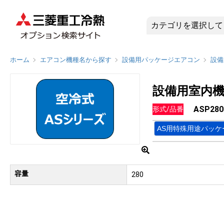
ASP28
ホーム
エアコン機種名から探す
設備用パッケージエアコン
設備
設備用室内機
ASP280
形式/品番
AS用特殊用途パッケ
容量
280