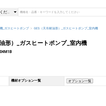
404M1B | GES（天吊耐油形
カテゴリを選択してください
機_ガスヒートポンプ
GES（天吊耐油形）_ガスヒートポンプ_室内機
耐油形）_ガスヒートポンプ_室内機
04M1B
機材オプション一覧
オプション一覧