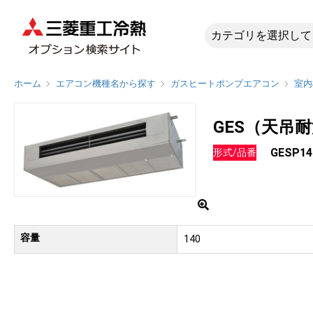
GESP1
ホーム
エアコン機種名から探す
ガスヒートポンプエアコン
室内
GES（天吊
GESP14
形式/品番
容量
140