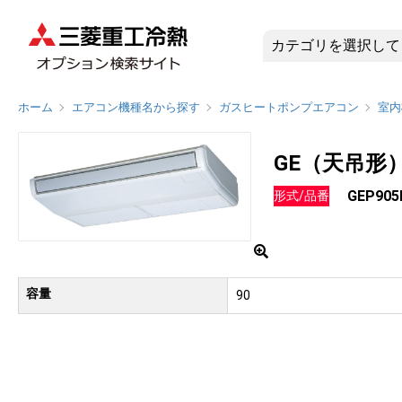
GEP90
ホーム
エアコン機種名から探す
ガスヒートポンプエアコン
室内
GE（天吊形
GEP90
形式/品番
容量
90