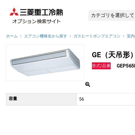
GEP56
ホーム
エアコン機種名から探す
ガスヒートポンプエアコン
室内
GE（天吊形
GEP56
形式/品番
容量
56