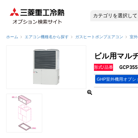
GCP35
ホーム
エアコン機種名から探す
ガスヒートポンプエアコン
室外
ビル用マル
GCP35
形式/品番
GHP室外機用オプシ