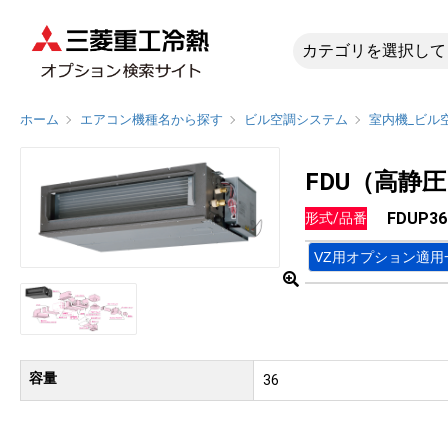
FDUP3
ホーム
エアコン機種名から探す
ビル空調システム
室内機_ビル
FDU（高静
FDUP36
形式/品番
VZ用オプション適用
容量
36