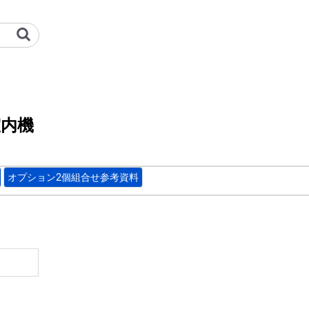
ト形/中静圧ダクト形）_ビル空調_
室内機
オプション2個組合せ参考資料