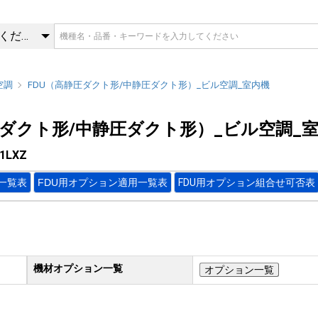
61LXZ | FDU（高静圧ダク
カテゴリを選択してください
空調
FDU（高静圧ダクト形/中静圧ダクト形）_ビル空調_室内機
圧ダクト形/中静圧ダクト形）_ビル空調_
1LXZ
一覧表
FDU用オプション適用一覧表
FDU用オプション組合せ可否表
機材オプション一覧
オプション一覧