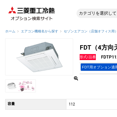
FDTP1
ホーム
エアコン機種名から探す
セゾンエアコン（店舗オフィス用
FDT（4方
FDTP11
形式/品番
FDT用オプション適
容量
112