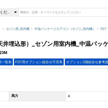
123M | FDT（4方向天井埋
カテゴリを選択してください
）
セゾン用_室内機
中温パッケージエアコン（セゾン_室内機）
FD
向天井埋込形）_セゾン用室内機_中温パッ
23M
用一覧表
FDT用オプション組合せ可否表
オプション2個組合せ参考
馬力
4