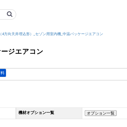
込形）_セゾン用室内機_中温パッ
T（4方向天井埋込形）_セゾン用室内機_中温パッケージエアコン
ケージエアコン
資料
機材オプション一覧
オプション一覧