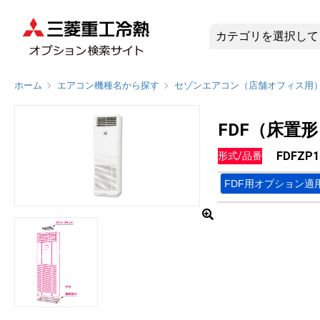
FDFZP
ホーム
エアコン機種名から探す
セゾンエアコン（店舗オフィス用
FDF（床置
FDFZP1
形式/品番
FDF用オプション適