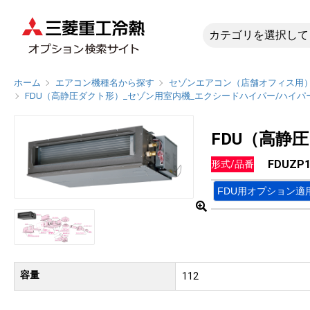
FDUZP
ホーム
エアコン機種名から探す
セゾンエアコン（店舗オフィス用
FDU（高静圧ダクト形）_セゾン用室内機_エクシードハイパー/ハイパ
FDU（高静
FDUZP1
形式/品番
FDU用オプション適
容量
112