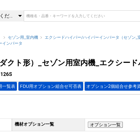
1126S | FDU（高静圧ダク
カテゴリを選択してください
）
セゾン用_室内機
エクシードハイパー/ハイパーインバータ（セゾン_
ーインバータ
圧ダクト形）_セゾン用室内機_エクシー
126S
用一覧表
FDU用オプション組合せ可否表
オプション2個組合せ参考
機材オプション一覧
オプション一覧