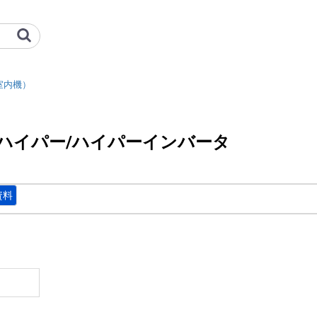
ト形）_セゾン用室内機_エクシー
室内機）
ドハイパー/ハイパーインバータ
資料