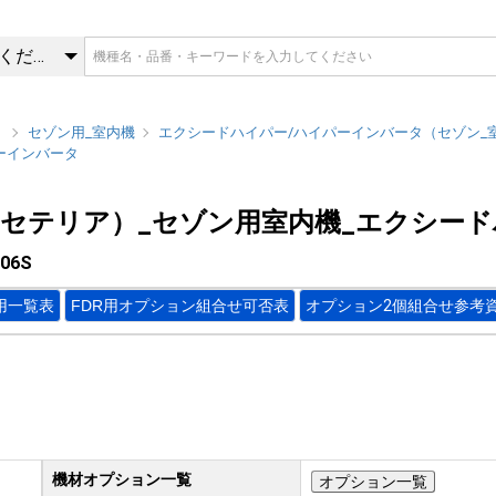
806S | FDR（天埋カセテ
カテゴリを選択してください
）
セゾン用_室内機
エクシードハイパー/ハイパーインバータ（セゾン_
ーインバータ
カセテリア）_セゾン用室内機_エクシー
06S
用一覧表
FDR用オプション組合せ可否表
オプション2個組合せ参考
機材オプション一覧
オプション一覧