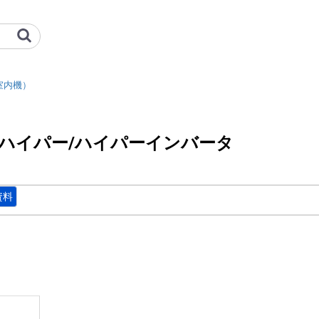
リア）_セゾン用室内機_エクシード
室内機）
ドハイパー/ハイパーインバータ
資料