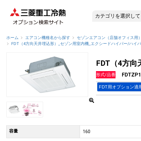
FDTZP
ホーム
エアコン機種名から探す
セゾンエアコン（店舗オフィス用
FDT（4方向天井埋込形）_セゾン用室内機_エクシードハイパー/ハイ
FDT（4方
FDTZP1
形式/品番
FDT用オプション適
容量
160