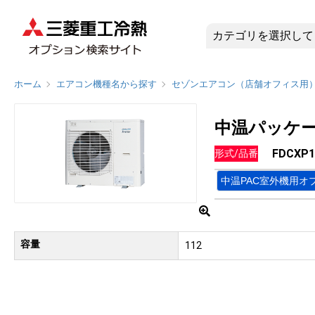
FDCXP
ホーム
エアコン機種名から探す
セゾンエアコン（店舗オフィス用
中温パッケー
FDCXP
形式/品番
中温PAC室外機用オ
容量
112