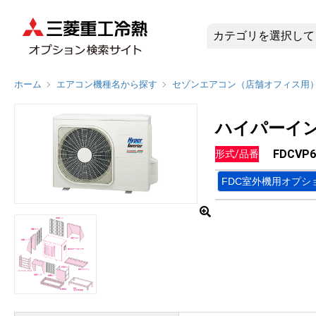
FDCVP
ホーム
エアコン機種名から探す
セゾンエアコン（店舗オフィス用
ハイパーイン
FDCVP6
形式/品番
FDC室外機用オプシ