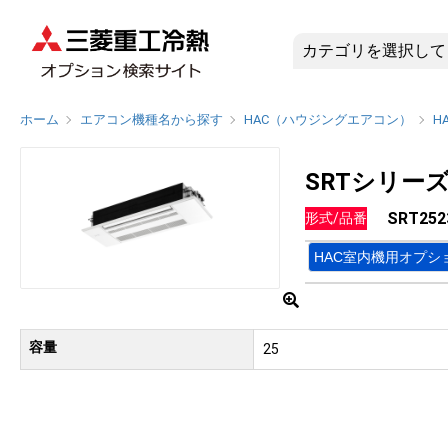
SRT25
ホーム
エアコン機種名から探す
HAC（ハウジングエアコン）
H
SRTシリー
SRT252
形式/品番
HAC室内機用オプシ
容量
25