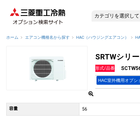
SCTW56
ホーム
エアコン機種名から探す
HAC（ハウジングエアコン）
H
SRTWシリ
SCTW5
形式/品番
HAC室外機用オプシ
容量
56