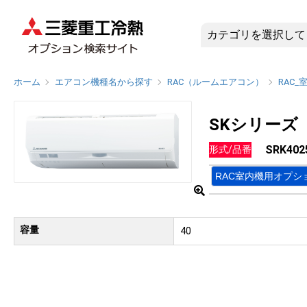
SRK402
ホーム
エアコン機種名から探す
RAC（ルームエアコン）
RAC_
SKシリーズ
SRK402
形式/品番
RAC室内機用オプシ
容量
40