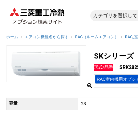
SRK282
ホーム
エアコン機種名から探す
RAC（ルームエアコン）
RAC_
SKシリーズ
SRK282
形式/品番
RAC室内機用オプシ
容量
28