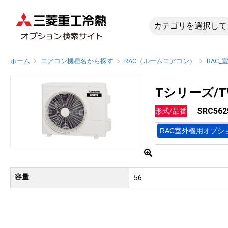
SRC562
ホーム
エアコン機種名から探す
RAC（ルームエアコン）
RAC_
Tシリーズ/T
SRC562
形式/品番
RAC室外機用オプシ
容量
56