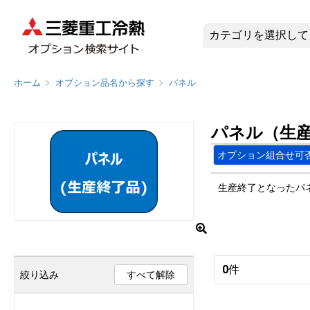
パネル（生
ホーム
オプション品名から探す
パネル
パネル（生
オプション組合せ可
生産終了となったパ
0
件
絞り込み
すべて解除