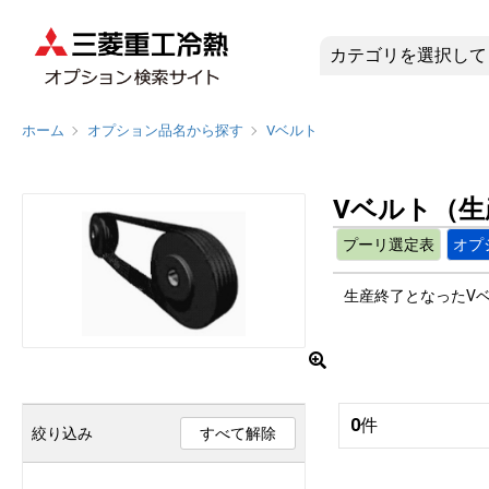
Vベルト（
ホーム
オプション品名から探す
Vベルト
Vベルト（生
プーリ選定表
オプ
生産終了となったV
0
件
絞り込み
すべて解除