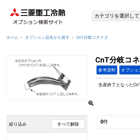
CnT分岐
ホーム
オプション品名から探す
CnT分岐コネクタ
CnT分岐コ
参考資料
オプショ
生産終了となったC
0
件
絞り込み
すべて解除