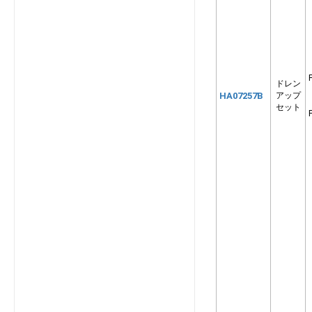
ドレン
HA07257B
アップ
セット