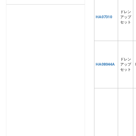
FDEP803MA
ドレン
FDEP901LXZ
HA07310
アップ
FDESP1401LXZ
セット
FDESP801LXZ
FDESZP1406
FDESZP806
FDEZP1606S
ドレン
FDEZP2245A
HA08044A
アップ
FDEZP2805A
セット
FDEZP566S
FDEZP636S
FDEZP806S
FDKKP565SA
FDKKP805SA
FDKP281LXZ
FDKP361LXZ
FDKP451LXZ