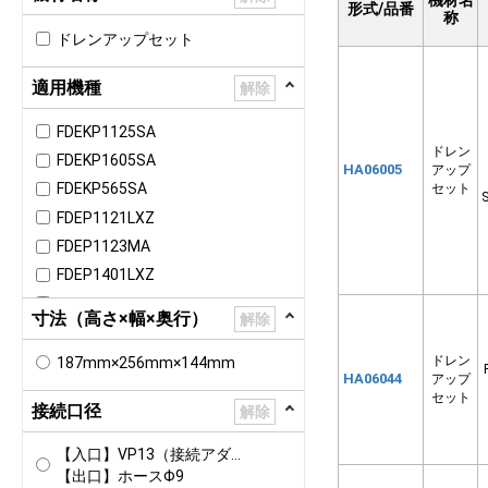
機材名
形式/品番
称
ドレンアップセット
適用機種
解除
FDEKP1125SA
ドレン
FDEKP1605SA
HA06005
アップ
FDEKP565SA
セット
S
FDEP1121LXZ
FDEP1123MA
FDEP1401LXZ
FDEP1403MA
寸法（高さ×幅×奥行）
解除
FDEP1601LXZ
FDEP361LXZ
ドレン
187mm×256mm×144mm
HA06044
アップ
FDEP451LXZ
セット
接続口径
解除
FDEP561LXZ
FDEP711LXZ
【入口】VP13（接続アダプタ付属）
FDEP801LXZ
【出口】ホースΦ9