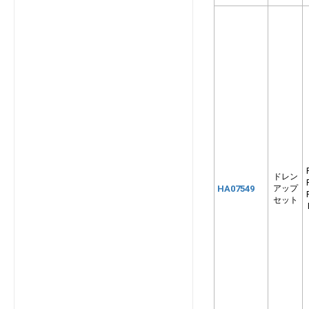
SRK2225T
SRK2225TWF
SRK2226R
SRK2226S
SRK2226T
SRK2226TWF
SRK2525R
SRK2525S
SRK2525SK2
SRK2525T
ドレン
HA07549
アップ
SRK2525TWF
セット
SRK2526R
SRK2526S
SRK2526SK2
SRK2526T
SRK2526TWF
SRK2825R