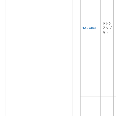
FDKP561LXZ
FDKP711LXZ
FDKZP1126S
ドレン
FDKZP566S
HA07343
アップ
FDKZP636S
セット
FDUP1083FLXAG
FDUP1683FLXAG
FDUP2103FLXAG
FDUP2243M
FDUP2803M
GEP1125M1A
GEP1405M1A
GEP1605M1A
GEP365M1A
GEP455M1A
GEP565M1A
GEP715M1A