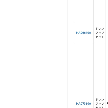
SRK2825S
SRK2825SK2
SRK2825T
SRK2825T2
SRK2825TWF
ドレン
HA06640A
アップ
SRK2826R
セット
SRK2826S
SRK2826SK2
SRK2826T
SRK2826T2
SRK2826TWF
SRK3625R
SRK3625S
SRK3625T
SRK3626R
SRK3626S
ドレン
HA07310A
アップ
SRK3626T
セット