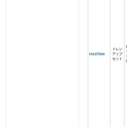
GEP905M1A
GESP1404M1B
GESP804M1B
GKP285M1A
GKP365M1A
GKP455M1A
GKP565M1A
ドレン
HA07344
アップ
GKP715M1A
セット
SAF-DXP10003AG
SAF-DXP3503AG
SAF-DXP5003AG
SAF-DXP8003AG
SPUP1123AG
SPUP1403AG
SPUP803AG
SRK2225R
SRK2225S