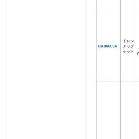
SRK5626SK2
SRK5626T2
SRK5626TWF2
SRK6325S2
SRK6326S2
ドレン
SRK7125S2
HA06005A
アップ
SRK7126S2
セット
S
SRK8025S2
SRK8026S2