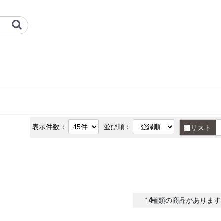
三菱重工冷熱 オプション検索サ
表示件数：
並び順：
リスト
14
種類の商品があります