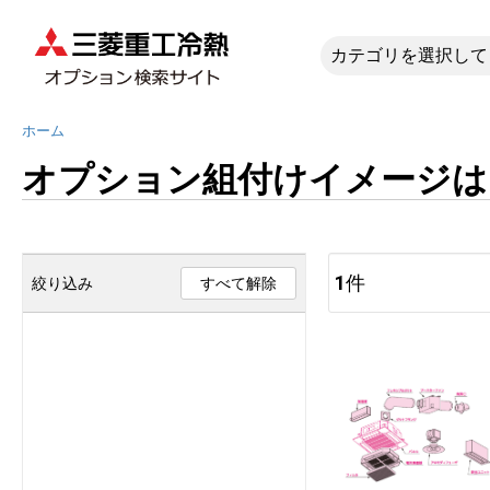
オプション
ホーム
オプション組付けイメージは
1
件
絞り込み
すべて解除